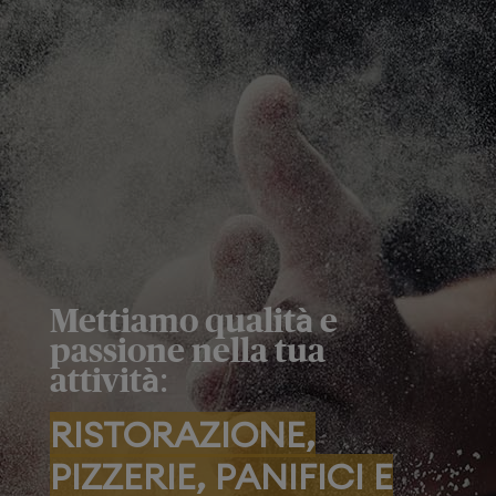
Mettiamo qualità e
Pasticceria
passione nella tua
attività:
RISTORAZIONE,
PIZZERIE, PANIFICI E