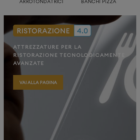
I
ARROTONDATRICI
BANCHI PIZZA
R
ATTREZZATURE PER LA
RISTORAZIONE TECNOLOGICAMENTE
AVANZATE
VAI ALLA PAGINA